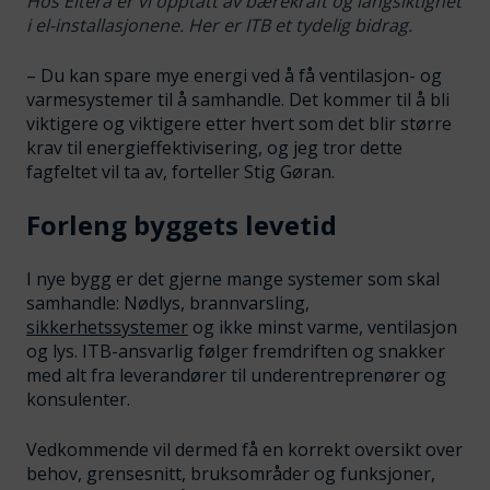
Hos Eltera er vi opptatt av bærekraft og langsiktighet
i el-installasjonene. Her er ITB et tydelig bidrag.
– Du kan spare mye energi ved å få ventilasjon- og
varmesystemer til å samhandle. Det kommer til å bli
viktigere og viktigere etter hvert som det blir større
krav til energieffektivisering, og jeg tror dette
fagfeltet vil ta av, forteller Stig Gøran.
Forleng byggets levetid
I nye bygg er det gjerne mange systemer som skal
samhandle: Nødlys, brannvarsling,
sikkerhetssystemer
og ikke minst varme, ventilasjon
og lys. ITB-ansvarlig følger fremdriften og snakker
med alt fra leverandører til underentreprenører og
konsulenter.
Vedkommende vil dermed få en korrekt oversikt over
behov, grensesnitt, bruksområder og funksjoner,