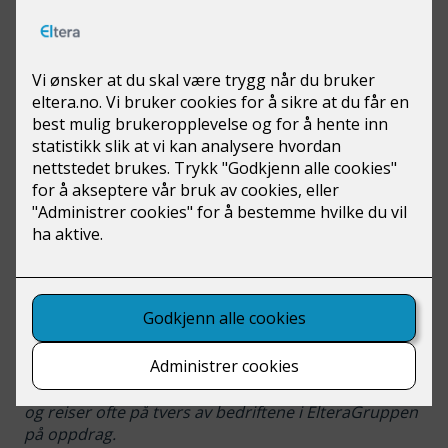
Les også:
ITB: Integrerte Tekniske
Bygningsinstallasjoner
Stig Gøran Bakke er ITB-ansvarlig hos
Eltera Gjøvik
,
og reiser ofte på tvers av bedriftene i ElteraGruppen
på oppdrag.