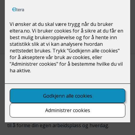
– Det å være lærling i
Eltera er veldig positivt
19-åringen Felix jobber som lærling i Eltera,
og skal snart på utplassering til Sardinia!
– Det å være lærling i Eltera er veldig positivt. Hvis du
går elektro og vurderer å gå ut i lære så anbefaler
jeg å søke Eltera, sier Felix.
Vi i Eltera arbeider for at våre ansatte skal glede seg
til å gå på jobb hver dag. Hos oss får du muligheten
til å forme din egen arbeidsplass og hverdag.