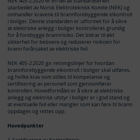
NEK 405-2:2020 er en del av standardserien
utarbeidet av Norsk Elektroteknisk Komite (NEK) og
omhandler kravene til brannforebyggende elkontroll
i boliger. Denne standarden er utformet for å sikre
at elektriske anlegg i boliger kontrolleres grundig
for å forebygge brannrisiko. Det bidrar til økt
sikkerhet for beboere og reduserer risikoen for
brann forårsaket av elektriske feil.
NEK 405-2:2020 gir retningslinjer for hvordan
brannforebyggende elkontroll i boliger skal utføres,
og hvilke krav som stilles til kompetanse og
sertifisering av personell som gjennomfører
kontrollen. Hovedformålet er å sikre at elektriske
anlegg og elektrisk utstyr i boliger er i god stand og
at eventuelle feil eller mangler som kan føre til brann
oppdages og rettes opp.
Hovedpunkter
1. Sertifisering av Kontrollører: