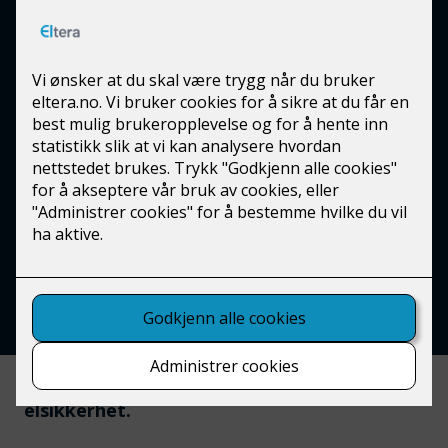
Nemko sertifisering
Vi har følgende sertifiseringsdokumenter:
NEK 405-1:2020 Elektrotermografi
NEK405-2:2020 Brannforebyggende Elkontroll
Bolig
NEK 405-3:2020 Elkontroll Næring
NEK 405-3 med tillegg B landbrukskontroll
Last ned sertifikat
NEK 405-serien er knyttet til elkontroll og
elsikkerhet.