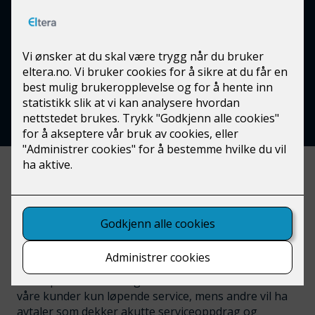
Serviceavtale
Gjennom spesialtilpassede avtaler tilbyr vi
faste rammer for kostnader, tilgjengelighet
og kvalitet på elektroarbeider.
I byggets levetid vil det komme både store og mindre
oppdrag tilknyttet el-materiellet. Ved å etablere en
serviceavtale med Eltera får du forutsigbare priser,
rask responstid og ikke minst en fast kontaktperson
som kjenner bygget og el-anlegget ditt som sitt eget.
En serviceavtale kan variere i omfang avhengig av
selskapets størrelse og behov. I noen tilfeller ønsker
våre kunder kun løpende service, mens andre vil ha
avtaler som dekker akutte serviceoppdrag og