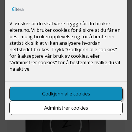
Kampanje! Rehabilitering av sikringsskap
Prisen inkluderer mva.
Pris etter avtale