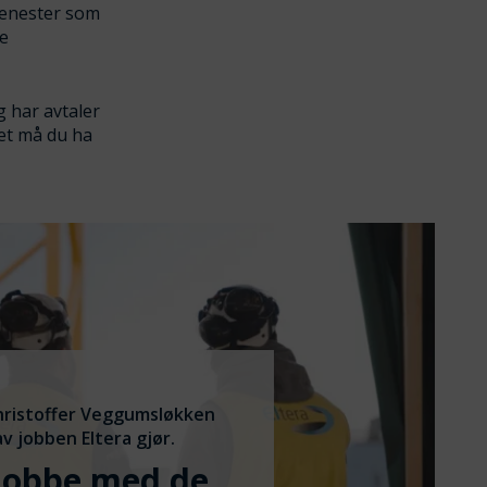
tjenester som
ye
g har avtaler
et må du ha
ristoffer Veggumsløkken
av jobben Eltera gjør.
 jobbe med de