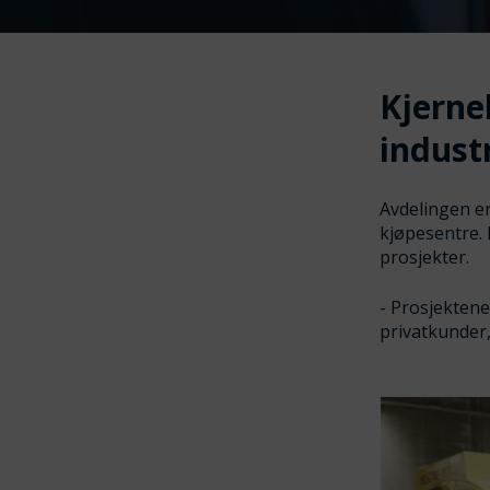
Kjerne
indust
Avdelingen er
kjøpesentre. 
prosjekter.
- Prosjektene
privatkunder