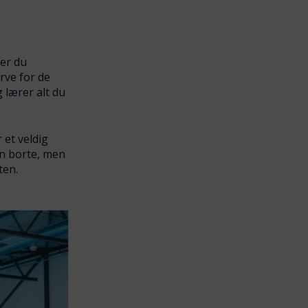
der du
rve for de
 lærer alt du
 et veldig
an borte, men
rten.