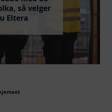
olka, så velger
u Eltera
skjemaet