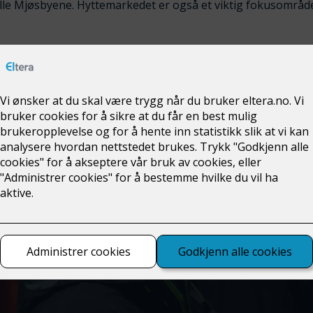
alle Mjøsbyene. Hyttemarkedet er også et viktig fokusområde