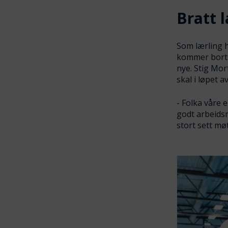
Bratt 
Som lærling h
kommer borti 
nye. Stig Mor
skal i løpet 
- Folka våre e
godt arbeids
stort sett møt