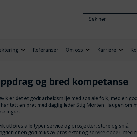
ektering
Referanser
Om oss
Karriere
Ko
oppdrag og bred kompetanse
øvik er det et godt arbeidsmiljø med sosiale folk, med en go
Vi har tatt en prat med daglig leder Stig Morten Haugen om 
delingen.
vik utføres alle typer service og prosjekter, store og små.
den er en god miks av prosjekter og servicejobber, med 