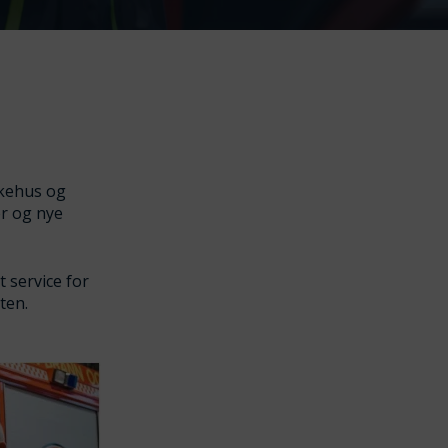
ykehus og
er og nye
 service for
ten.