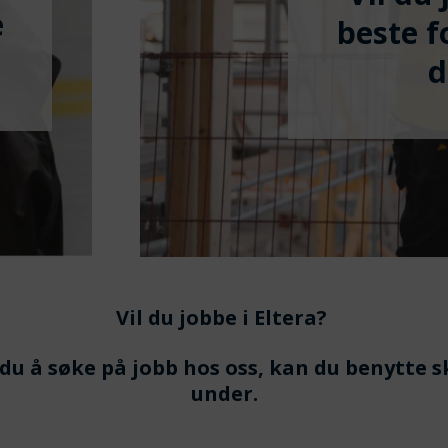
e
beste f
d
Vil du jobbe i Eltera?
du å søke på jobb hos oss, kan du benytte 
under.