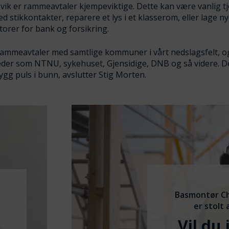
øvik er rammeavtaler kjempeviktige. Dette kan være vanlig 
d stikkontakter, reparere et lys i et klasserom, eller lage n
orer for bank og forsikring.
 rammeavtaler med samtlige kommuner i vårt nedslagsfelt, o
eder som NTNU, sykehuset, Gjensidige, DNB og så videre. D
rygg puls i bunn, avslutter Stig Morten.
Basmontør Ch
er stolt 
Vil du