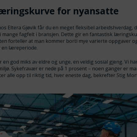
læringskurve for nyansatte
os Eltera Gjøvik får du en meget fleksibel arbeidshverdag, 
mange fagfelt i bransjen. Dette gir en fantastisk læringsku
ten forteller at man kommer borti mye varierte oppgaver og
av en læreperiode.
r en god miks av eldre og unge, en veldig sosial gjeng. Vi har
miljø. Sykefravær er nede på 1 prosent – noen ganger er m
er alle opp til riktig tid, hver eneste dag, bekrefter Stig Mo