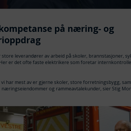
kompetanse på næring- og
rioppdrag
 store leverandører av arbeid på skoler, brannstasjoner, s
Her er det ofte faste elektrikere som foretar internkontroll
 vi har mest av er gjerne skoler, store forretningsbygg, samt
, næringseiendommer og rammeavtalekunder, sier Stig Mor