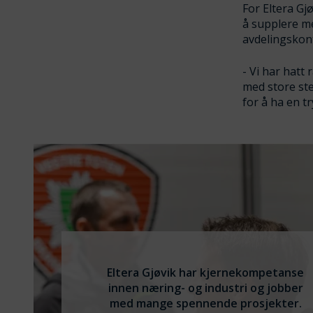
For Eltera Gj
å supplere me
avdelingskont
- Vi har hatt
med store st
for å ha en t
Eltera Gjøvik har kjernekompetanse
innen næring- og industri og jobber
med mange spennende prosjekter.