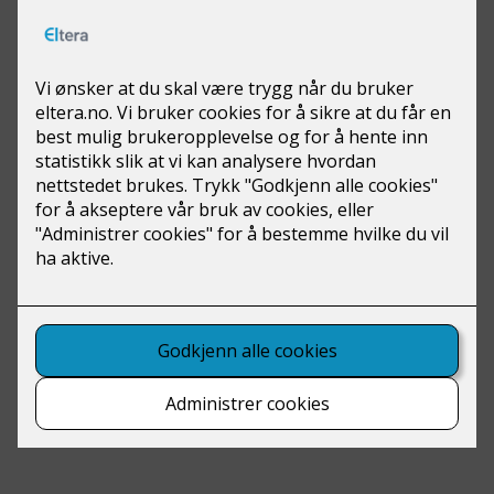
Ny Biltema-butikk i Bamble
Eltera Skagerrak er stolt leverandør av alle el-
installasjoner på den nye Biltema-butikken på
Bamble.